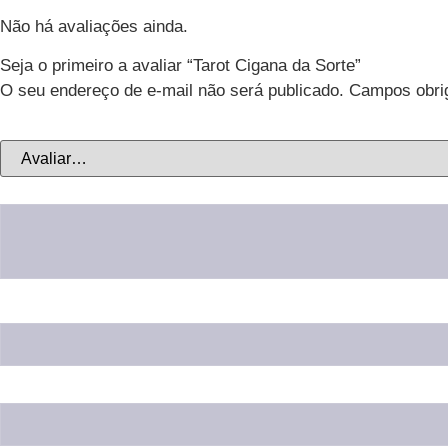
Não há avaliações ainda.
Seja o primeiro a avaliar “Tarot Cigana da Sorte”
O seu endereço de e-mail não será publicado.
Campos obri
Sua avaliação
*
Sua avaliação sobre o produto
*
Nome
*
E-mail
*