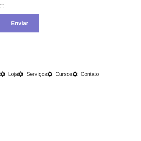
Salvar meus dados neste navegador para a próxi
Loja
Serviços
Cursos
Contato