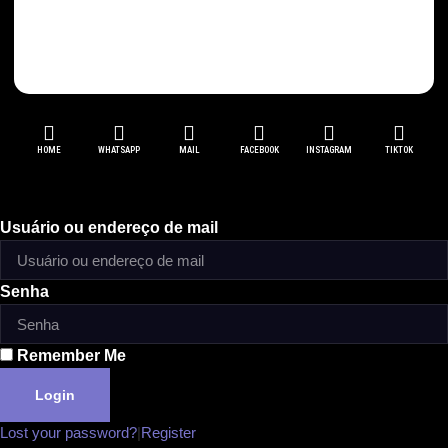
R$
72,00
Detalhes
Comprar
HOME
WHATSAPP
MAIL
FACEBOOK
INSTAGRAM
TIKTOK
Usuário ou endereço de mail
Senha
Remember Me
Login
Lost your password?
|
Register