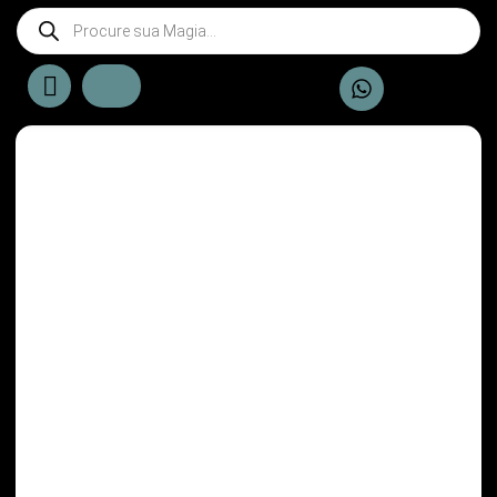
Sale 29% Off
Fora de Estoque
TARÔ DE MARSELHA
R$
35,00
Tarot Cigana da Sorte
R$
25,00
R$
35,00
R$
22,00
Detalhes
Detalhes
Comprar
Sale 4% Off
Tarot das bruxas
R$
75,00