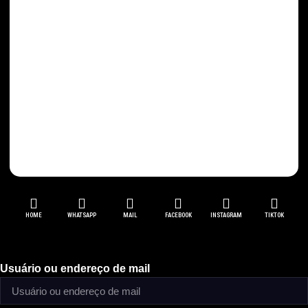
Detalhes
Detalhes
Comprar
Comprar
KIT-Velas Sorte com 6
KIT-Velas Sorte com 6
unidades 10cm
unidades Palito
R$
9,00
R$
14,40
Detalhes
Detalhes
Comprar
Comprar
HOME
WHATSAPP
MAIL
FACEBOOK
INSTAGRAM
TIKTOK
Usuário ou endereço de mail