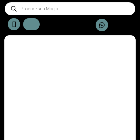
KIT - Vela 7 linhas 10cm
KIT - Vela Esquerda com 8
unidades 10cm
R$
10,50
R$
12,00
Detalhes
Detalhes
Comprar
Comprar
KIT - Vela Esquerda Palito
KIT - Vela palito 7 linhas
R$
19,20
R$
16,80